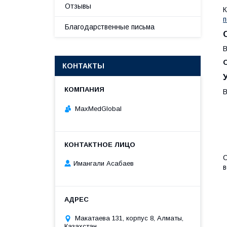
Отзывы
К
п
Благодарственные письма
В
КОНТАКТЫ
В
MaxMedGlobal
С
Имангали Асабаев
в
Макатаева 131, корпус 8, Алматы,
Казахстан