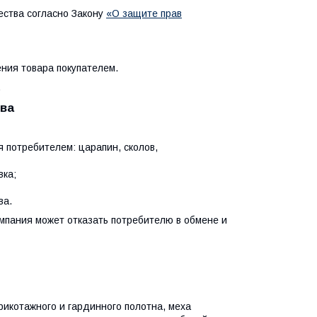
ества согласно Закону
«О защите прав
ния товара покупателем.
.
тва
я потребителем: царапин, сколов,
вка;
ва.
омпания может отказать потребителю в обмене и
рикотажного и гардинного полотна, меха