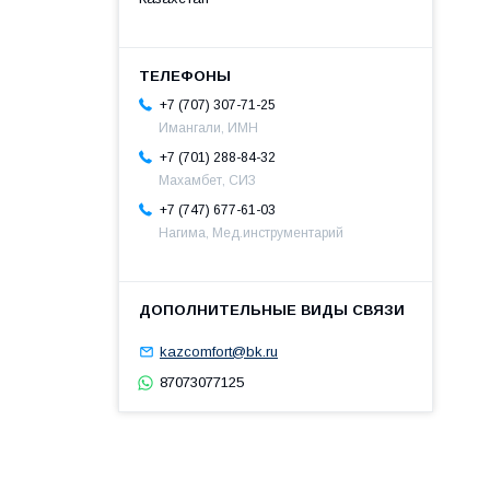
+7 (707) 307-71-25
Имангали, ИМН
+7 (701) 288-84-32
Махамбет, СИЗ
+7 (747) 677-61-03
Нагима, Мед.инструментарий
kazcomfort@bk.ru
87073077125