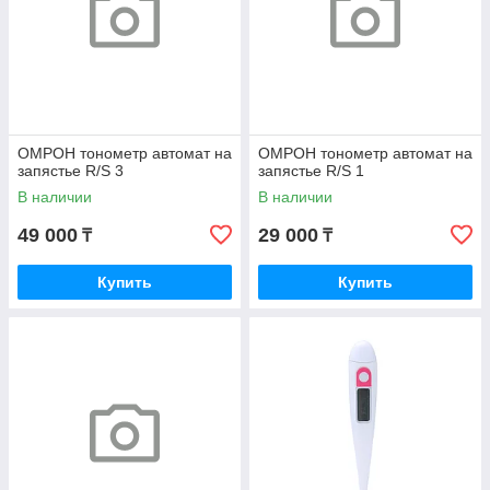
Оперативная доставка
ОМРОН тонометр автомат на
ОМРОН тонометр автомат на
запястье R/S 3
запястье R/S 1
С KazComfort вы получите
В наличии
В наличии
качественное медицинское
оборудование
49 000
29 000
₸
₸
Каждый сотрудник нашей компании –
Купить
Купить
высококвалифицированный специалист своего
дела, всегда готовый прийти к вам на помощь и
помочь с выбором необходимого оборудования.
На главную