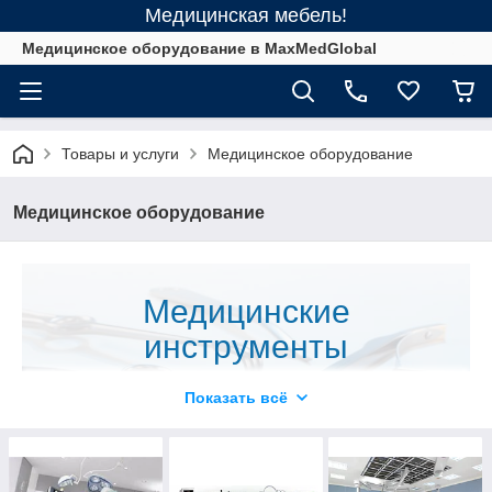
Медицинская мебель!
Медицинское оборудование в MaxMedGlobal
Товары и услуги
Медицинское оборудование
Медицинское оборудование
Медицинские
инструменты
Продажа медицинского оборудования – одна из самых
Показать всё
серьезных сфер рынка. Ведь от этого зависят жизни
сотен людей. Здесь важны ответственность и
серьезный подход к делу. У нас вы сможете
приобрести мед. Оборудование самого высочайшего