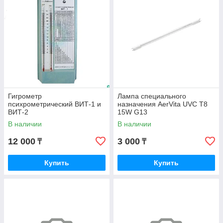
Оформление заявки в онлайн-режиме
Подтверждение заказа менеджером магазина.
Гигрометр
Лампа специального
психрометрический ВИТ-1 и
назначения AerVita UVC T8
ВИТ-2
15W G13
В наличии
В наличии
12 000
3 000
₸
₸
Купить
Купить
Оплата в любой удобной для клиента форме.