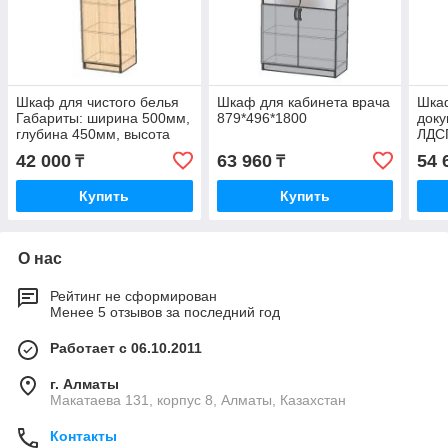
Шкаф для чистого белья
Шкаф для кабинета врача
Шка
Габариты: ширина 500мм,
879*496*1800
доку
глубина 450мм, высота
ЛДС
2000мм.
42 000
63 960
54 
₸
₸
Купить
Купить
О нас
Рейтинг не сформирован
Менее 5 отзывов за последний год
Работает с 06.10.2011
г. Алматы
Макатаева 131, корпус 8, Алматы, Казахстан
Контакты