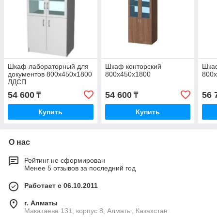
Шкаф лабораторный для
Шкаф конторский
Шка
документов 800x450x1800
800x450x1800
800
ЛДСП
54 600
54 600
56 
₸
₸
Купить
Купить
О нас
Рейтинг не сформирован
Менее 5 отзывов за последний год
Работает с 06.10.2011
г. Алматы
Макатаева 131, корпус 8, Алматы, Казахстан