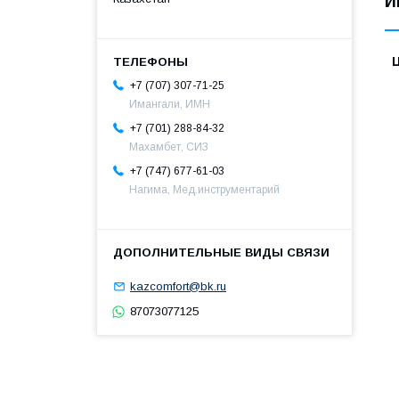
И
+7 (707) 307-71-25
Имангали, ИМН
+7 (701) 288-84-32
Махамбет, СИЗ
+7 (747) 677-61-03
Нагима, Мед.инструментарий
kazcomfort@bk.ru
87073077125