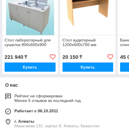
Стол лабораторный для
Стол аудиторный
Банк
сушилок 800х600х900
1200х600х750 мм
спин
221 940
20 150
45 
₸
₸
Купить
Купить
О нас
Рейтинг не сформирован
Менее 5 отзывов за последний год
Работает с 06.10.2011
г. Алматы
Макатаева 131, корпус 8, Алматы, Казахстан