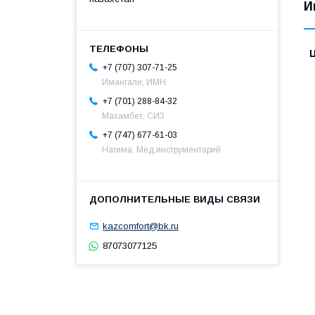
И
+7 (707) 307-71-25
Имангали, ИМН
+7 (701) 288-84-32
Махамбет, СИЗ
+7 (747) 677-61-03
Нагима, Мед.инструментарий
kazcomfort@bk.ru
87073077125