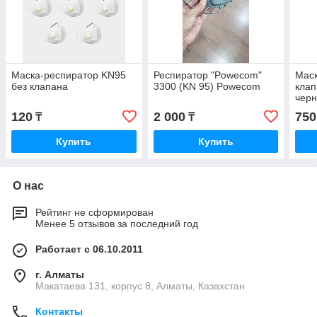
Маска-респиратор KN95
Респиратор "Powecom"
Маск
без клапана
3300 (KN 95) Powecom
клап
чер
120
2 000
750
₸
₸
Купить
Купить
О нас
Рейтинг не сформирован
Менее 5 отзывов за последний год
Работает с 06.10.2011
г. Алматы
Макатаева 131, корпус 8, Алматы, Казахстан
Контакты