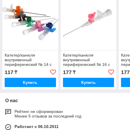
Катетер/канюля
Катетер/канюля
Кате
внутривенный
внутривенный
вну
периферический № 14 с
периферический № 16 с
пер
клапаном
клапаном
кла
117
177
177
₸
₸
Купить
Купить
О нас
Рейтинг не сформирован
Менее 5 отзывов за последний год
Работает с 06.10.2011