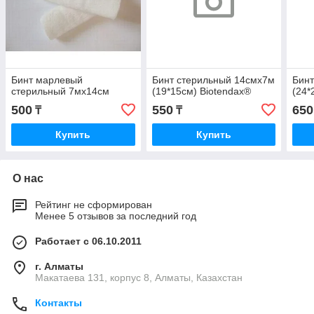
Бинт марлевый
Бинт стерильный 14смх7м
Бинт
стерильный 7мх14см
(19*15см) Biotendax®
(24*
500
550
650
₸
₸
Купить
Купить
О нас
Рейтинг не сформирован
Менее 5 отзывов за последний год
Работает с 06.10.2011
г. Алматы
Макатаева 131, корпус 8, Алматы, Казахстан
Контакты