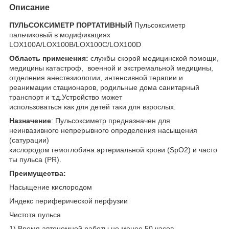
Описание
ПУЛЬСОКСИМЕТР ПОРТАТИВНЫЙ
Пульсоксиметр
пальчиковый в модификациях
LOX100A/LOX100B/LOX100C/LOX100D
Область применения:
службы скорой медицинской помощи,
медицины катастроф, военной и экстремальной медицины,
отделения анестезиологии, интенсивной терапии и
реанимации стационаров, родильные дома санитарный
транспорт и т.д.Устройство может
использоваться как для детей таки для взрослых.
Назначение
: Пульсоксиметр предназначен для
неинвазивного непрерывного определения насыщения
(сатурации)
кислородом гемоглобина артериальной крови (SpO2) и часто
ты пульса (PR).
Преимущества:
Насыщение кислородом
Индекс периферической перфузии
Чистота пульса
1) Время автономной работы не менее 50 часов.