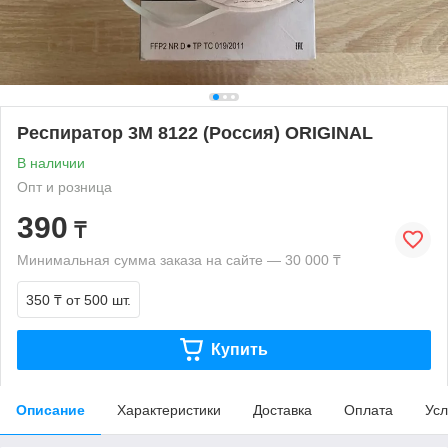
Респиратор 3М 8122 (Россия) ORIGINAL
В наличии
Опт и розница
390
₸
Минимальная сумма заказа на сайте — 30 000 ₸
350 ₸
от 500 шт.
Купить
Описание
Характеристики
Доставка
Оплата
Усл