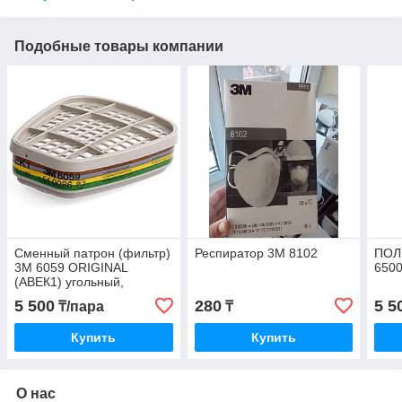
Подобные товары компании
Сменный патрон (фильтр)
Респиратор 3М 8102
ПОЛ
3M 6059 ORIGINAL
650
(АВЕК1) угольный,
5 500
280
5 5
₸/пара
₸
Купить
Купить
О нас