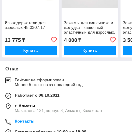
Языкодержатели для
Зажимы для кишечника и
Зажи
взрослых 48.0307.17
желудка - кишечный
желу
эластичный для взрослых,
элас
изогнутый 235 мм
пря
13 775
4 000
3 5
₸
₸
52.0211.24
52.0
Купить
Купить
О нас
Рейтинг не сформирован
Менее 5 отзывов за последний год
Работает с 06.10.2011
г. Алматы
Макатаева 131, корпус 8, Алматы, Казахстан
Контакты
Сегодня работает с 10:00 до 19:00