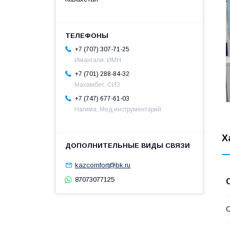
+7 (707) 307-71-25
Имангали, ИМН
+7 (701) 288-84-32
Махамбет, СИЗ
+7 (747) 677-61-03
Нагима, Мед.инструментарий
Х
kazcomfort@bk.ru
87073077125
С