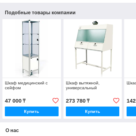
Подобные товары компании
Шкаф медицинский с
Шкаф вытяжной,
Шка
сейфом
универсальный
47 000
273 780
142
₸
₸
Купить
Купить
О нас