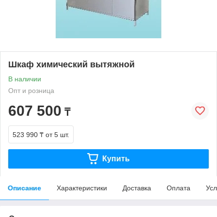
Шкаф химический вытяжной
В наличии
Опт и розница
607 500
₸
523 990 ₸
от 5 шт.
Купить
Описание
Характеристики
Доставка
Оплата
Усл