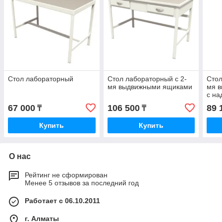
Стол лабораторный
Стол лабораторный с 2-
Стол
мя выдвижными ящиками
мя 
с на
67 000
106 500
89 
₸
₸
Купить
Купить
О нас
Рейтинг не сформирован
Менее 5 отзывов за последний год
Работает с 06.10.2011
г. Алматы