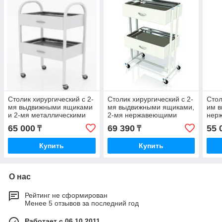
Столик хирургический с 2-
Столик хирургический с 2-
Стол
мя выдвижными ящиками
мя выдвижными ящиками,
им в
и 2-мя металлическими
2-мя нержавеющими
нер
поддонами
поддонами
под
65 000
69 390
55 
₸
₸
(никелированными)
Купить
Купить
О нас
Рейтинг не сформирован
Менее 5 отзывов за последний год
Работает с 06.10.2011