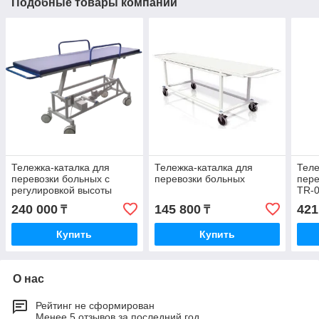
Подобные товары компании
Тележка-каталка для
Тележка-каталка для
Теле
перевозки больных с
перевозки больных
пер
регулировкой высоты
TR-0
выс
240 000
145 800
421
₸
₸
Купить
Купить
О нас
Рейтинг не сформирован
Менее 5 отзывов за последний год