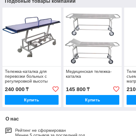
Подобные товары компании
Тележка-каталка для
Медицинская тележка-
Теле
перевозки больных с
каталка
съе
регулировкой высоты
мат
(ре
240 000
145 800
210
₸
₸
Купить
Купить
О нас
Рейтинг не сформирован
Менее 5 отзывов за последний год