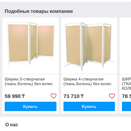
Подобные товары компании
Ширма 3-створчатая
Ширма 4-створчатая
ШИР
(ткань Болонь) без колес
(ткань Болонь) без колес
(ТК
КОЛ
59 990
73 710
78 
₸
₸
Купить
Купить
О нас