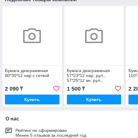
Бумага диаграммная
Бумага диаграммная
Бум
80*30*12 нар с сеткой
57*23*12 нар, рул.,
110*
57*25*12 вн, рул.,
58*23*12 вн. рул.,
2 090
1 500
2 2
₸
₸
58*30*12 вн, рул
Купить
Купить
О нас
Рейтинг не сформирован
Менее 5 отзывов за последний год