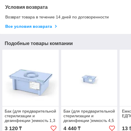
Условия возврата
Возврат товара в течение 14 дней по договоренности
Все условия возврата
Подобные товары компании
Бак (для предварительной
Бак (для предварительной
Емко
стерилизации и
стерилизации и
ЕДП
дезинфекции )емкость 1,3
дезинфекции )емкость 4,5
л(вместимостью 1л) цвет
л(вместимостью 3л) цвет
3 120
4 440
13 
₸
₸
белый
белый