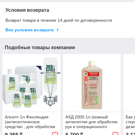
Условия возврата
Возврат товара в течение 14 дней по договоренности
Все условия возврата
Подобные товары компании
Алсепт 1л Финляндия
АХД 2000 1л (кожный
Бак 
(антисептическое
антисептик для обработки
стер
средство , для обработки
рук и операционного
дези
кожи рук медперсонала)
поля, готовый раствор.)
л(вм
9 355
5 700
3 1
₸
₸