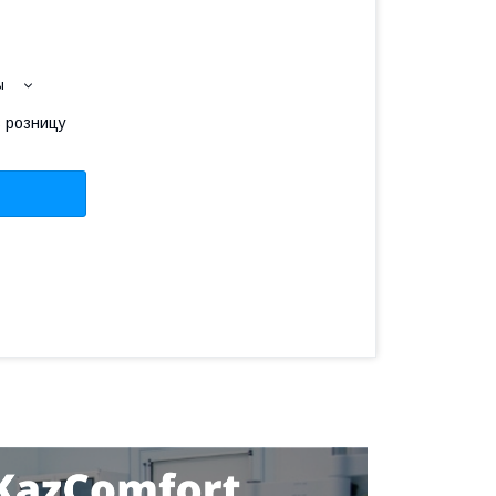
ы
в розницу