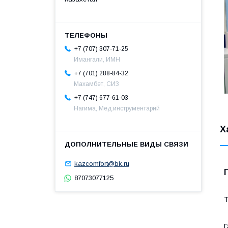
+7 (707) 307-71-25
Имангали, ИМН
+7 (701) 288-84-32
Махамбет, СИЗ
+7 (747) 677-61-03
Нагима, Мед.инструментарий
Х
kazcomfort@bk.ru
87073077125
Т
Г