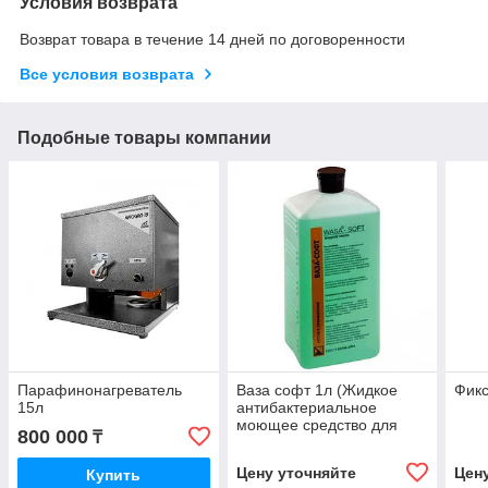
Условия возврата
Возврат товара в течение 14 дней по договоренности
Все условия возврата
Подобные товары компании
Парафинонагреватель
Ваза софт 1л (Жидкое
Фикс
15л
антибактериальное
моющее средство для
800 000
₸
мытья рук)
Цену уточняйте
Цен
Купить