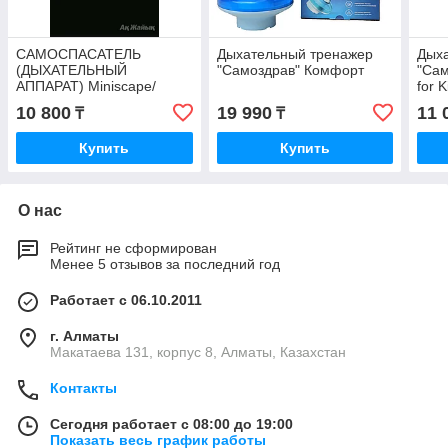
САМОСПАСАТЕЛЬ
Дыхательный тренажер
Дых
(ДЫХАТЕЛЬНЫЙ
"Самоздрав" Комфорт
"Сам
АППАРАТ) Miniscape/
for K
МИНИСКЕЙП MSA AUER
10 800
19 990
11 
₸
₸
Купить
Купить
О нас
Рейтинг не сформирован
Менее 5 отзывов за последний год
Работает с 06.10.2011
г. Алматы
Макатаева 131, корпус 8, Алматы, Казахстан
Контакты
Сегодня работает с 08:00 до 19:00
Показать весь график работы