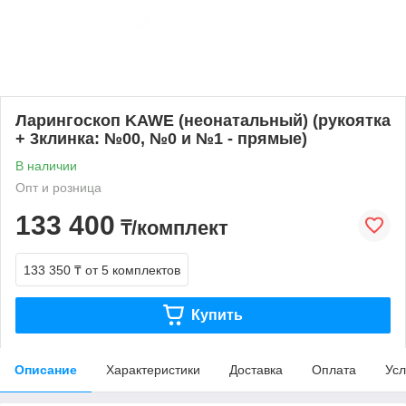
Ларингоскоп KAWE (неонатальный) (рукоятка
+ 3клинка: №00, №0 и №1 - прямые)
В наличии
Опт и розница
133 400
₸/комплект
133 350 ₸
от 5 комплектов
Купить
Описание
Характеристики
Доставка
Оплата
Усл