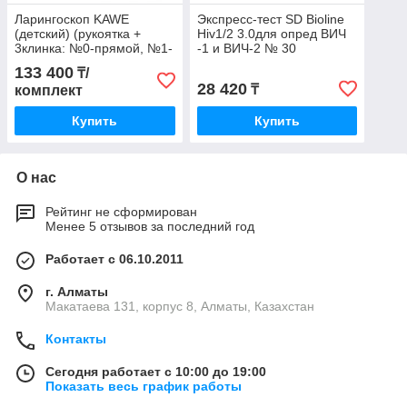
Ларингоскоп KAWE
Экспресс-тест SD Bioline
(детский) (рукоятка +
Hiv1/2 3.0для опред ВИЧ
3клинка: №0-прямой, №1-
-1 и ВИЧ-2 № 30
изогнутый, №2-
133 400
₸/
изогнутый)"
28 420
₸
комплект
Купить
Купить
О нас
Рейтинг не сформирован
Менее 5 отзывов за последний год
Работает с 06.10.2011
г. Алматы
Макатаева 131, корпус 8, Алматы, Казахстан
Контакты
Сегодня работает с 10:00 до 19:00
Показать весь график работы