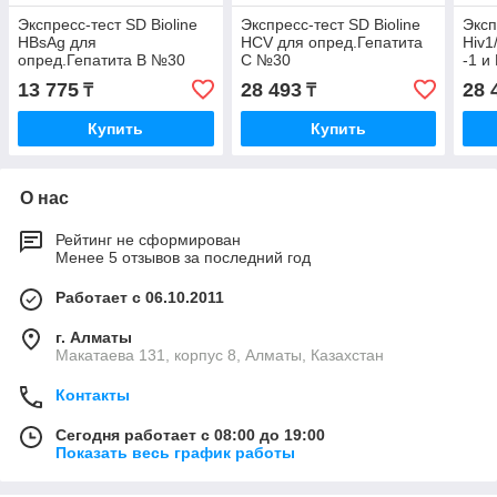
Экспресс-тест SD Bioline
Экспресс-тест SD Bioline
Эксп
HBsAg для
HСV для опред.Гепатита
Hiv1
опред.Гепатита В №30
C №30
-1 и
13 775
28 493
28 
₸
₸
Купить
Купить
О нас
Рейтинг не сформирован
Менее 5 отзывов за последний год
Работает с 06.10.2011
г. Алматы
Макатаева 131, корпус 8, Алматы, Казахстан
Контакты
Сегодня работает с 08:00 до 19:00
Показать весь график работы