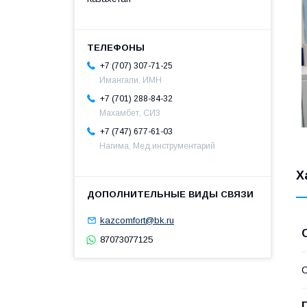
+7 (707) 307-71-25
Имангали, ИМН
+7 (701) 288-84-32
Махамбет, СИЗ
+7 (747) 677-61-03
Нагима, Мед.инструментарий
Х
kazcomfort@bk.ru
87073077125
С