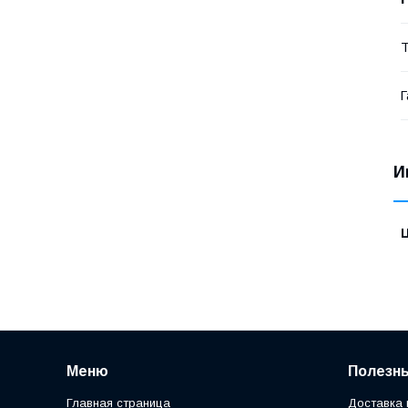
Т
Г
И
Меню
Полезн
Главная страница
Доставка 