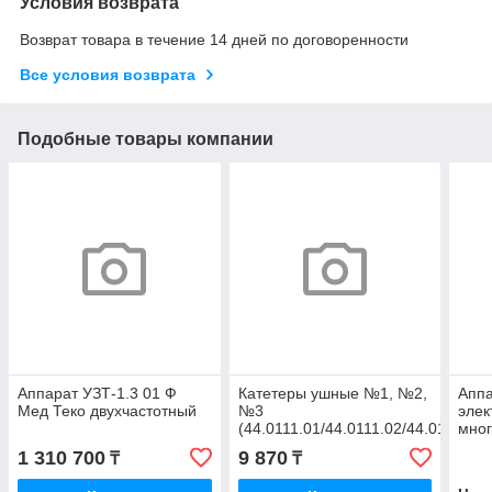
Условия возврата
Возврат товара в течение 14 дней по договоренности
Все условия возврата
Подобные товары компании
Аппарат УЗТ-1.3 01 Ф
Катетеры ушные №1, №2,
Аппа
Мед Теко двухчастотный
№3
элек
(44.0111.01/44.0111.02/44.011.03)
мно
порт
1 310 700
9 870
₸
₸
ЭЛЭ