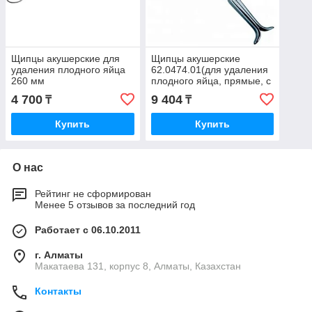
Щипцы акушерские для
Щипцы акушерские
удаления плодного яйца
62.0474.01(для удаления
260 мм
плодного яйца, прямые, с
шириной губок 12 мм, 250
4 700
9 404
₸
₸
м) Щ-17-1-Аборцанг
Купить
Купить
О нас
Рейтинг не сформирован
Менее 5 отзывов за последний год
Работает с 06.10.2011
г. Алматы
Макатаева 131, корпус 8, Алматы, Казахстан
Контакты