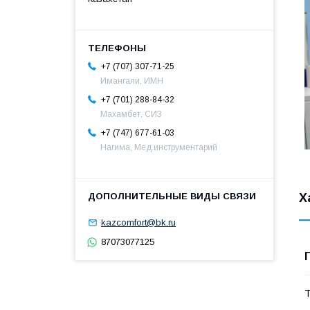
+7 (707) 307-71-25
Имангали, ИМН
+7 (701) 288-84-32
Махамбет, СИЗ
+7 (747) 677-61-03
Нагима, Мед.инструментарий
Х
kazcomfort@bk.ru
87073077125
Т