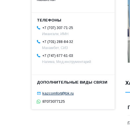
+7 (707) 307-71-25
Имангали, ИМН
+7 (701) 288-84-32
Махамбет, СИЗ
+7 (747) 677-61-03
Нагима, Мед.инструментарий
Х
kazcomfort@bk.ru
87073077125
Г