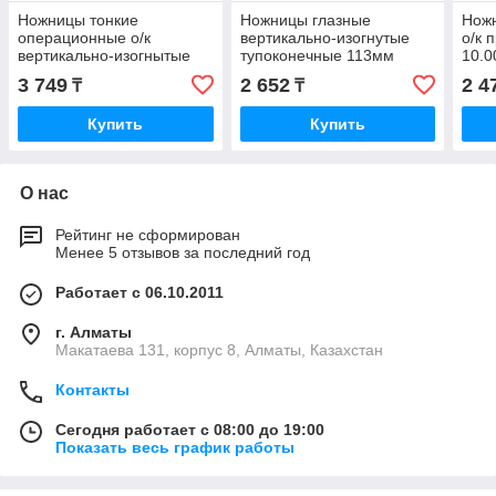
Ножницы тонкие
Ножницы глазные
Нож
операционные о/к
вертикально-изогнутые
о/к 
вертикально-изогнытые
тупоконечные 113мм
10.0
160 мм 10.0199.16 (Н-23)
(Н-42)
3 749
2 652
2 4
₸
₸
Купить
Купить
О нас
Рейтинг не сформирован
Менее 5 отзывов за последний год
Работает с 06.10.2011
г. Алматы
Макатаева 131, корпус 8, Алматы, Казахстан
Контакты
Сегодня работает с 08:00 до 19:00
Показать весь график работы