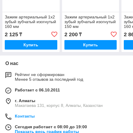
Зажим артериальный 1х2
Зажим артериальный 1х2
Зажи
зубый зубчатый изогнутый
зубый зубчатый изогнутый
зубы
160 мм
150 мм
160 
2 125
2 200
2 8
₸
₸
Купить
Купить
О нас
Рейтинг не сформирован
Менее 5 отзывов за последний год
Работает с 06.10.2011
г. Алматы
Макатаева 131, корпус 8, Алматы, Казахстан
Контакты
Сегодня работает с 08:00 до 19:00
Показать весь график работы