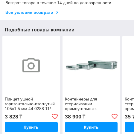
Возврат товара в течение 14 дней по договоренности
Все условия возврата
Подобные товары компании
Пинцет ушной
Контейнеры для
Кон
горизонтально-изогнутый
стерилизации
стер
105х1,5 мм 44.0288.11/
прямоугольные-
пря
44.0288.10 (П-24)
дезинфекционный без
Кипя
3 828
38 900
35 
₸
₸
встроенного
встр
электронагревателя
элек
Купить
Купить
(П-40-1)
(П-4