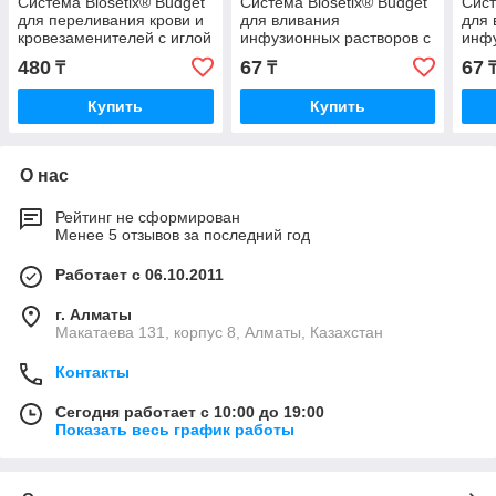
Система Biosetix® Budget
Система Biosetix® Budget
Сист
для переливания крови и
для вливания
для 
кровезаменителей с иглой
инфузионных растворов с
инфу
18G
иглой 21G
игло
480
67
67
₸
₸
Купить
Купить
О нас
Рейтинг не сформирован
Менее 5 отзывов за последний год
Работает с 06.10.2011
г. Алматы
Макатаева 131, корпус 8, Алматы, Казахстан
Контакты
Сегодня работает с 10:00 до 19:00
Показать весь график работы