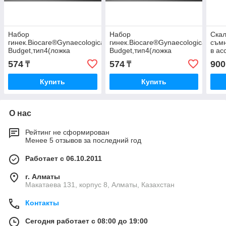
Набор
Набор
Скал
гинек.Biocare®Gynaecological
гинек.Biocare®Gynaecological
съмн
Budget,тип4(ложка
Budget,тип4(ложка
в ас
Фолькмана,шпатель
Фолькмана,шпатель
574
574
900
₸
₸
Эйра)
Эйра)
рS,стер,однокр.прим.
рL,стер,однокр.прим.
Купить
Купить
О нас
Рейтинг не сформирован
Менее 5 отзывов за последний год
Работает с 06.10.2011
г. Алматы
Макатаева 131, корпус 8, Алматы, Казахстан
Контакты
Сегодня работает с 08:00 до 19:00