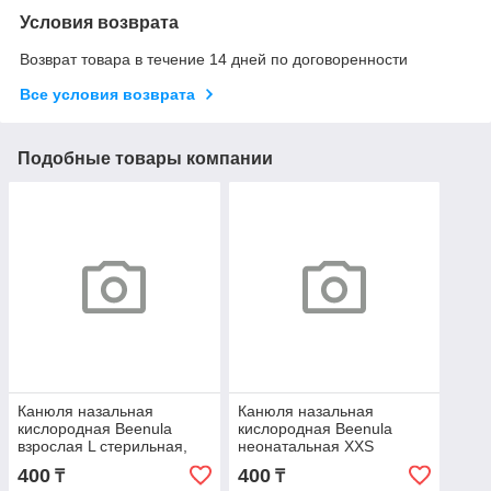
Условия возврата
Возврат товара в течение 14 дней по договоренности
Все условия возврата
Подобные товары компании
Канюля назальная
Канюля назальная
кислородная Beenula
кислородная Beenula
взрослая L стерильная,
неонатальная XXS
длина трубки 2м
стерильная, длина трубки
400
400
₸
₸
2м