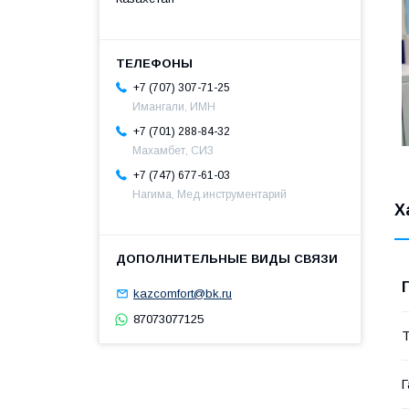
+7 (707) 307-71-25
Имангали, ИМН
+7 (701) 288-84-32
Махамбет, СИЗ
+7 (747) 677-61-03
Нагима, Мед.инструментарий
Х
kazcomfort@bk.ru
87073077125
Т
Г