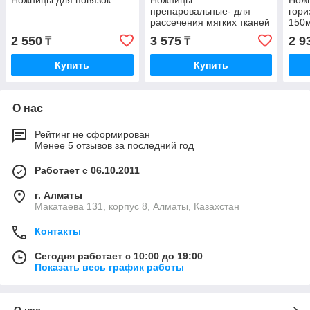
препаровальные- для
гори
рассечения мягких тканей
150м
в глуб.полости
10.0
2 550
3 575
2 9
₸
₸
вертикально-изогнутые
230 мм
Купить
Купить
10.0381.23/10.0379.23
(Н-8)
О нас
Рейтинг не сформирован
Менее 5 отзывов за последний год
Работает с 06.10.2011
г. Алматы
Макатаева 131, корпус 8, Алматы, Казахстан
Контакты
Сегодня работает с 10:00 до 19:00
Показать весь график работы
О нас