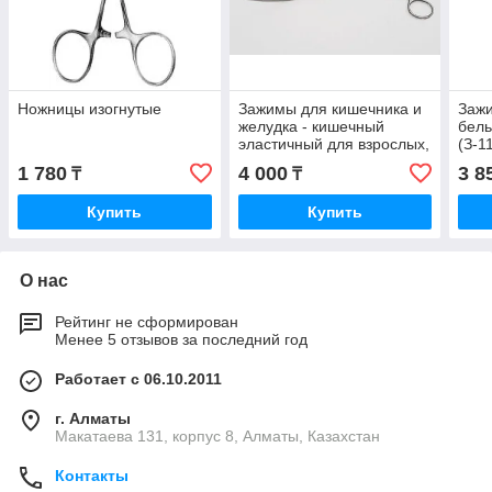
Ножницы изогнутые
Зажимы для кишечника и
Зажи
желудка - кишечный
бель
эластичный для взрослых,
(З-1
изогнутый 235 мм
1 780
4 000
3 8
₸
₸
52.0211.24
Купить
Купить
О нас
Рейтинг не сформирован
Менее 5 отзывов за последний год
Работает с 06.10.2011
г. Алматы
Макатаева 131, корпус 8, Алматы, Казахстан
Контакты