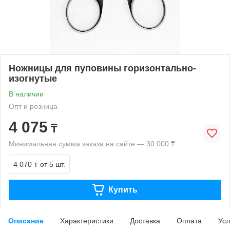
Ножницы для пуповины горизонтально-
изогнутые
В наличии
Опт и розница
4 075
₸
Минимальная сумма заказа на сайте — 30 000 ₸
4 070 ₸
от 5 шт.
Купить
Описание
Характеристики
Доставка
Оплата
Усл