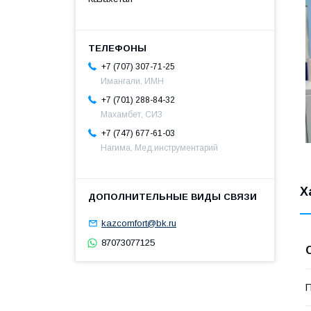
+7 (707) 307-71-25
Имангали, ИМН
+7 (701) 288-84-32
Махамбет, СИЗ
+7 (747) 677-61-03
Нагима, Мед.инструментарий
Х
kazcomfort@bk.ru
87073077125
П