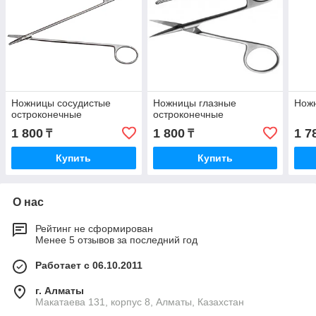
Ножницы сосудистые
Ножницы глазные
Нож
остроконечные
остроконечные
1 800
1 800
1 7
₸
₸
Купить
Купить
О нас
Рейтинг не сформирован
Менее 5 отзывов за последний год
Работает с 06.10.2011
г. Алматы
Макатаева 131, корпус 8, Алматы, Казахстан