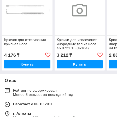
Крючок для оттягивания
Крючки для извлечения
Крюч
крыльев носа
инородных тел из носа
инор
46.0721.15 (К-184)
44.0
4 176
3 212
2 8
₸
₸
Купить
Купить
О нас
Рейтинг не сформирован
Менее 5 отзывов за последний год
Работает с 06.10.2011
г. Алматы