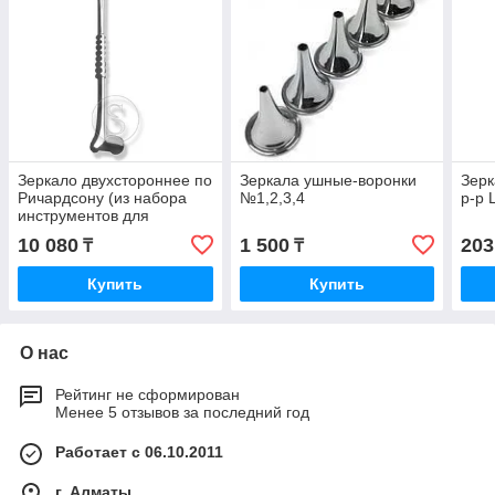
Зеркало двухстороннее по
Зеркала ушные-воронки
Зерк
Ричардсону (из набора
№1,2,3,4
р-р 
инструментов для
легочной хирургии)
10 080
1 500
203
₸
₸
Купить
Купить
О нас
Рейтинг не сформирован
Менее 5 отзывов за последний год
Работает с 06.10.2011
г. Алматы