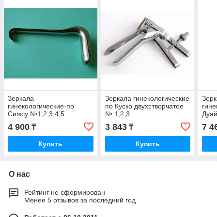
Зеркала
Зеркала гинекологические
Зер
гинекологические-по
по Куско двухстворчатое
гине
Симсу №1,2,3,4,5
№ 1,2,3
Дуай
4 900
3 843
7 4
₸
₸
Купить
Купить
О нас
Рейтинг не сформирован
Менее 5 отзывов за последний год