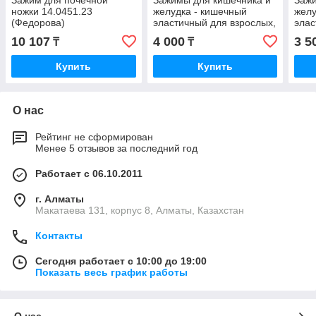
ножки 14.0451.23
желудка - кишечный
желу
(Федорова)
эластичный для взрослых,
элас
изогнутый 235 мм
пря
10 107
4 000
3 5
₸
₸
52.0211.24
52.0
Купить
Купить
О нас
Рейтинг не сформирован
Менее 5 отзывов за последний год
Работает с 06.10.2011
г. Алматы
Макатаева 131, корпус 8, Алматы, Казахстан
Контакты
Сегодня работает с 10:00 до 19:00
Показать весь график работы
О нас