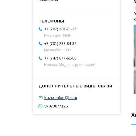
З
п
г
к
+7 (707) 307-71-25
Имангали, ИМН
+7 (701) 288-84-32
Махамбет, СИЗ
+7 (747) 677-61-03
Нагима, Мед.инструментарий
kazcomfort@bk.ru
87073077125
Х