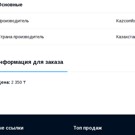
Основные
роизводитель
Kazcomfo
трана производитель
Казахста
нформация для заказа
Цена:
2 350 ₸
ые ссылки
Топ продаж