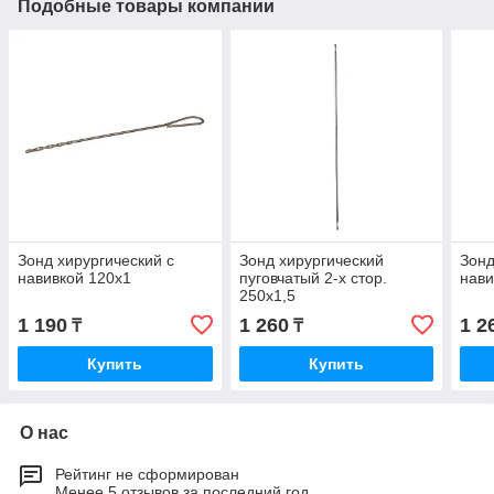
Подобные товары компании
Зонд хирургический с
Зонд хирургический
Зонд
навивкой 120х1
пуговчатый 2-х стор.
нави
250х1,5
1 190
1 260
1 2
₸
₸
Купить
Купить
О нас
Рейтинг не сформирован
Менее 5 отзывов за последний год